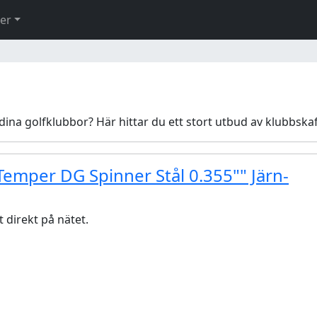
er
 dina golfklubbor? Här hittar du ett stort utbud av klubbskaft
Temper DG Spinner Stål 0.355"" Järn-
 direkt på nätet.