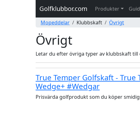
Golfklubbor.com
Produkter
Guid
Mopeddelar
Klubbskaft
Övrigt
Övrigt
Letar du efter övriga typer av klubbskaft till
True Temper Golfskaft - True 
Wedge+ #Wedgar
Prisvärda golfprodukt som du köper smidigt